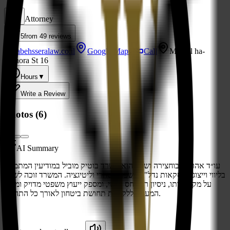
Attorney
5
from
49
reviews
abehsseralaw.co.il
Google Maps
Call
Migdal ha-
Menora St 16
Hours
▼
Write a Review
Photos (
6
)
AI Summary
עו״ד אהרון אבוחצירה ושות' הוא משרד בוטיק מוביל במודיעין המתמחה
בליווי וייצוג בעסקאות נדל"ן, משפט מסחרי וליטיגציה. המשרד זוכה לשבח
על מקצועיותו, ניסיון רב ויחס אישי, ומספק ייעוץ משפטי מדויק ומקיף
המעניק ללקוחות תחושת ביטחון לאורך כל התהליך.