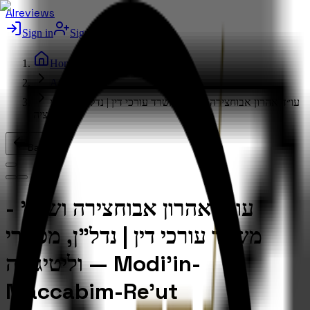
AIreviews
Sign in
Sign up free
Home
Attorney
עו״ד אהרון אבוחצירה ושות' - משרד עורכי דין | נדל"ן, מסחרי
וליטיגציה
Back
עו״ד אהרון אבוחצירה ושות' -
משרד עורכי דין | נדל"ן, מסחרי
וליטיגציה — Modi'in-
Maccabim-Re'ut